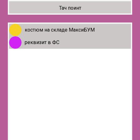
Тач поинт
костюм на складе МаксиБУМ
реквизит в ФС